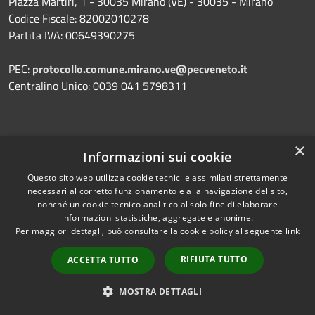
Piazza Martiri, 1 - 30035 Mirano (VE) - 30035 - Mirano
Codice Fiscale: 82002010278
Partita IVA: 00649390275
PEC:
protocollo.comune.mirano.ve@pecveneto.it
Centralino Unico: 0039 041 5798311
×
Informazioni sui cookie
Prenotazione appuntamento
Questo sito web utilizza cookie tecnici e assimilati strettamente
necessari al corretto funzionamento e alla navigazione del sito,
Segnalazione disservizio
nonché un cookie tecnico analitico al solo fine di elaborare
Leggi le FAQ
informazioni statistiche, aggregate e anonime.
Per maggiori dettagli, può consultare la cookie policy al seguente
link
Richiesta assistenza
RIFIUTA TUTTO
ACCETTA TUTTO
MOSTRA DETTAGLI