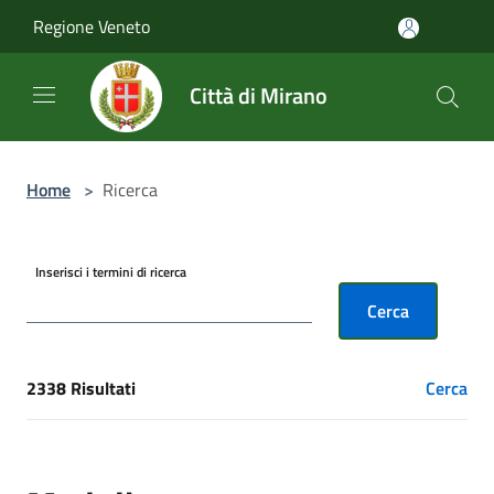
Salta al contenuto principale
Regione Veneto
Città di Mirano
Home
>
Ricerca
Inserisci i termini di ricerca
Cerca
2338 Risultati
Cerca
[results] Risultati