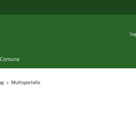
Seg
il Comune
ve
>
Multisportello