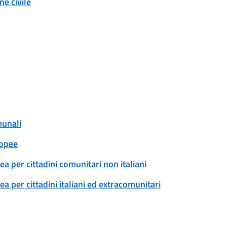
e civile
munali
ropee
a per cittadini comunitari non italiani
 per cittadini italiani ed extracomunitari