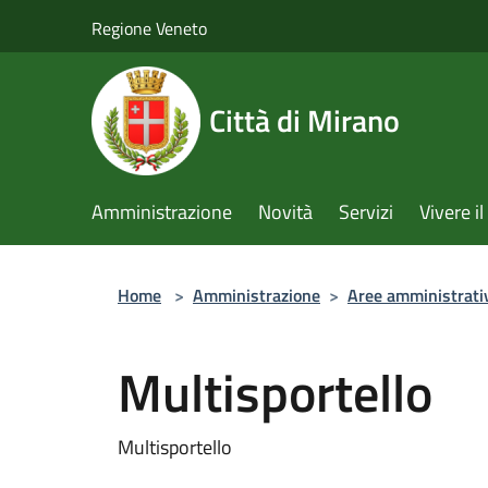
Salta al contenuto principale
Regione Veneto
Città di Mirano
Amministrazione
Novità
Servizi
Vivere 
Home
>
Amministrazione
>
Aree amministrati
Multisportello
Multisportello