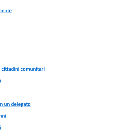
onente
 cittadini comunitari
i
con un delegato
nni
i