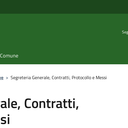
Seg
il Comune
ve
>
Segreteria Generale, Contratti, Protocollo e Messi
le, Contratti,
si