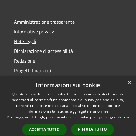
Amministrazione trasparente
Informative privacy
Note legali
Dichiarazione di accessibilità
Redazione
Progetti finanziati
×
Informazioni sui cookie
Questo sito web utilizza cookie tecnici e assimilati strettamente
necessari al corretto funzionamento e alla navigazione del sito,
RSS
Dichiarazione di
nonché un cookie tecnico analitico al solo fine di elaborare
Accessibilità
accessibilità
• Copyright ©
informazioni statistiche, aggregate e anonime.
Privacy
2021 • Comune di Mirano
Per maggiori dettagli, può consultare la cookie policy al seguente
link
Cookie
• Powered by
RIFIUTA TUTTO
Mappa del sito
Municipium
•
Accesso
ACCETTA TUTTO