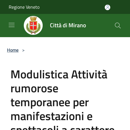
Salta al contenuto principale
Regione Veneto
Città di Mirano
Home
>
Modulistica Attività
rumorose
temporanee per
manifestazioni e
spettacoli a carattere