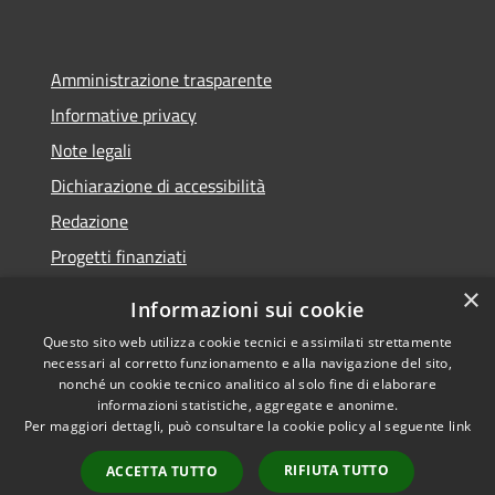
Amministrazione trasparente
Informative privacy
Note legali
Dichiarazione di accessibilità
Redazione
Progetti finanziati
×
Informazioni sui cookie
Questo sito web utilizza cookie tecnici e assimilati strettamente
necessari al corretto funzionamento e alla navigazione del sito,
RSS
Dichiarazione di
nonché un cookie tecnico analitico al solo fine di elaborare
Accessibilità
accessibilità
• Copyright ©
informazioni statistiche, aggregate e anonime.
Privacy
2021 • Comune di Mirano
Per maggiori dettagli, può consultare la cookie policy al seguente
link
Cookie
• Powered by
RIFIUTA TUTTO
Mappa del sito
Municipium
•
Accesso
ACCETTA TUTTO