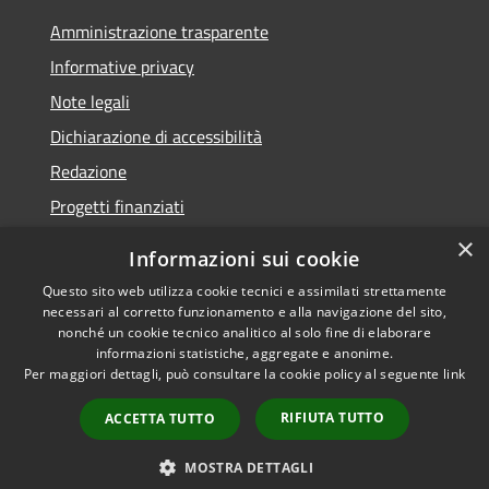
Amministrazione trasparente
Informative privacy
Note legali
Dichiarazione di accessibilità
Redazione
Progetti finanziati
×
Informazioni sui cookie
Questo sito web utilizza cookie tecnici e assimilati strettamente
necessari al corretto funzionamento e alla navigazione del sito,
RSS
Dichiarazione di
nonché un cookie tecnico analitico al solo fine di elaborare
Accessibilità
accessibilità
• Copyright ©
informazioni statistiche, aggregate e anonime.
Privacy
2021 • Comune di Mirano
Per maggiori dettagli, può consultare la cookie policy al seguente
link
Cookie
• Powered by
RIFIUTA TUTTO
Mappa del sito
Municipium
•
Accesso
ACCETTA TUTTO
redazione
MOSTRA DETTAGLI