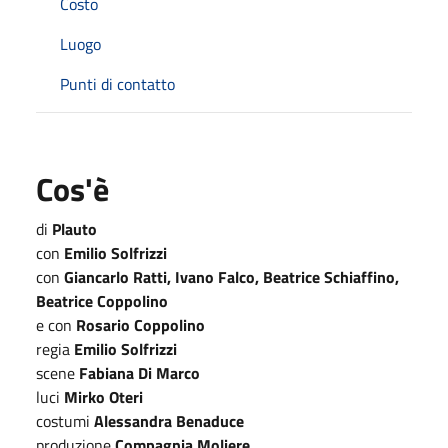
Costo
Luogo
Punti di contatto
Cos'è
di
Plauto
con
Emilio Solfrizzi
con
Giancarlo Ratti, Ivano Falco, Beatrice Schiaffino,
Beatrice Coppolino
e con
Rosario Coppolino
regia
Emilio Solfrizzi
scene
Fabiana Di Marco
luci
Mirko Oteri
costumi
Alessandra Benaduce
produzione
Compagnia Moliere