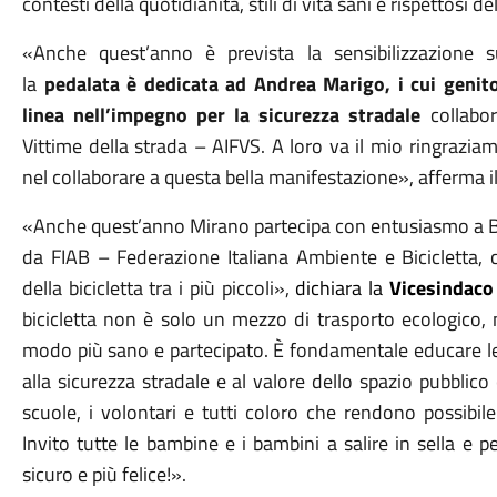
contesti della quotidianità, stili di vita sani e rispettosi d
«Anche quest’anno è prevista la sensibilizzazione s
la
pedalata è dedicata ad Andrea Marigo, i cui genito
linea nell’impegno per la sicurezza stradale
collabor
Vittime della strada – AIFVS. A loro va il mio ringrazi
nel collaborare a questa bella manifestazione», afferma i
«Anche quest’anno Mirano partecipa con entusiasmo a Bi
da FIAB – Federazione Italiana Ambiente e Bicicletta, 
della bicicletta tra i più piccoli»,
dichiara la
Vicesindac
bicicletta non è solo un mezzo di trasporto ecologico, 
modo più sano e partecipato. È fondamentale educare le 
alla sicurezza stradale e al valore dello spazio pubblic
scuole, i volontari e tutti coloro che rendono possibil
Invito tutte le bambine e i bambini a salire in sella e 
sicuro e più felice!».