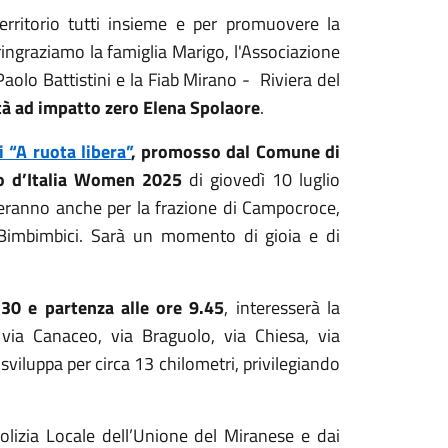
erritorio tutti insieme e per promuovere la
 ringraziamo la famiglia Marigo, l'Associazione
 Paolo Battistini e la Fiab Mirano -
Riviera del
tà ad impatto zero Elena Spolaore
.
i “A ruota libera”
, promosso dal Comune di
o d’Italia Women 2025
di giovedì 10 luglio
teranno anche per la frazione di Campocroce,
 a Bimbimbici. Sarà un momento di gioia e di
9.30 e partenza alle ore 9.45
, interesserà la
via Canaceo, via Braguolo, via Chiesa, via
sviluppa per circa 13 chilometri, privilegiando
Polizia Locale dell’Unione del Miranese e dai