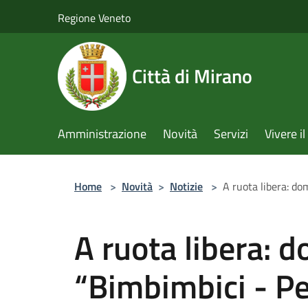
Salta al contenuto principale
Regione Veneto
Città di Mirano
Amministrazione
Novità
Servizi
Vivere 
Home
>
Novità
>
Notizie
>
A ruota libera: d
A ruota libera: 
“Bimbimbici - P