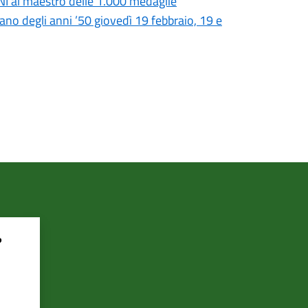
NI al maestro delle 1.000 medaglie
rano degli anni ’50 giovedì 19 febbraio, 19 e
?