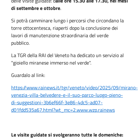
delle visite guidate: d
alle ore 15.30 alle 17.30, nei mesi
di settembre e ottobre
.
Si potrà camminare lungo i percorsi che circondano la
torre ottocentesca, riaperti dopo la conclusione dei
lavori di manutenzione straordinaria del verde
pubblico.
La TGR della RAI del Veneto ha dedicato un servizio al
"gioiello miranese immerso nel verde".
Guardalo al link:
https://www.rainews.it/tgr/veneto/video/2025/09/mirano-
venezia-villa-belvedere-e-il-suo-parco-luogo-pieno-
di-suggestioni-3b6ef66f-3e86-4dc5-ad07-
d01fdd535a67.html?wt_mc=2.www.wzp.rainews
Le visite guidate si svolgeranno tutte le domeniche: