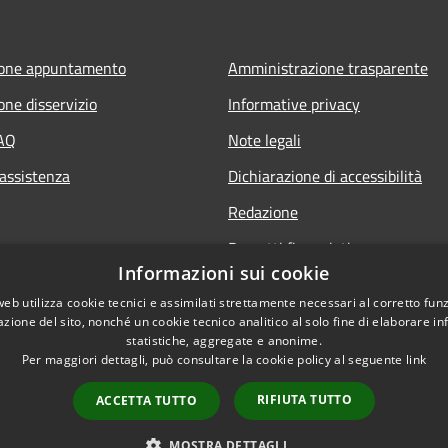
ione appuntamento
Amministrazione trasparente
one disservizio
Informative privacy
FAQ
Note legali
 assistenza
Dichiarazione di accessibilità
Redazione
Progetti finanziati
Informazioni sui cookie
web utilizza cookie tecnici e assimilati strettamente necessari al corretto fu
azione del sito, nonché un cookie tecnico analitico al solo fine di elaborare i
statistiche, aggregate e anonime.
Per maggiori dettagli, può consultare la cookie policy al seguente
link
l sito
Dichiarazione di access
RIFIUTA TUTTO
ACCETTA TUTTO
MOSTRA DETTAGLI