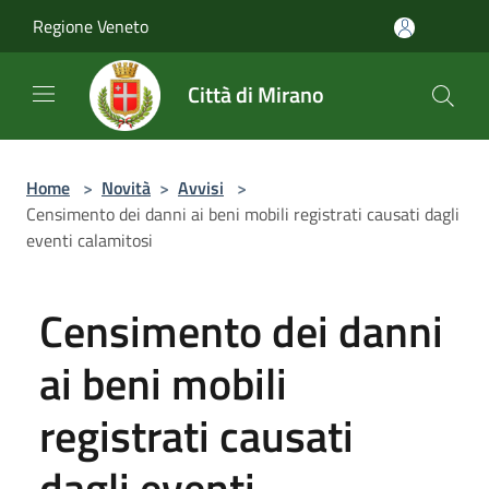
Salta al contenuto principale
Regione Veneto
Città di Mirano
Home
>
Novità
>
Avvisi
>
Censimento dei danni ai beni mobili registrati causati dagli
eventi calamitosi
Censimento dei danni
ai beni mobili
registrati causati
dagli eventi