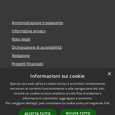
Amministrazione trasparente
Informative privacy
Note legali
Dichiarazione di accessibilità
Redazione
Progetti finanziati
×
Informazioni sui cookie
Questo sito web utilizza cookie tecnici e assimilati strettamente
necessari al corretto funzionamento e alla navigazione del sito,
RSS
Dichiarazione di
nonché un cookie tecnico analitico al solo fine di elaborare
Accessibilità
accessibilità
• Copyright ©
informazioni statistiche, aggregate e anonime.
Privacy
2021 • Comune di Mirano
Per maggiori dettagli, può consultare la cookie policy al seguente
link
Cookie
• Powered by
RIFIUTA TUTTO
Mappa del sito
Municipium
•
Accesso
ACCETTA TUTTO