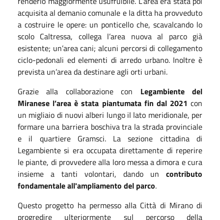
renderlo maggiormente usufruibile. L’area era stata poi
acquisita al demanio comunale e la ditta ha provveduto
a costruire le opere: un ponticello che, scavalcando lo
scolo Caltressa, collega l’area nuova al parco già
esistente; un’area cani; alcuni percorsi di collegamento
ciclo-pedonali ed elementi di arredo urbano. Inoltre è
prevista un’area da destinare agli orti urbani.
Grazie alla collaborazione con
Legambiente del
Miranese l’area è stata piantumata fin dal 2021
con
un migliaio di nuovi alberi lungo il lato meridionale, per
formare una barriera boschiva tra la strada provinciale
e il quartiere Gramsci. La sezione cittadina di
Legambiente si era occupata direttamente di reperire
le piante, di provvedere alla loro messa a dimora e cura
insieme a tanti volontari, dando un
contributo
fondamentale all'ampliamento del parco
.
Questo progetto ha permesso alla Città di Mirano di
progredire ulteriormente sul percorso della