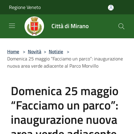
Salta al contenuto principale
Regione Veneto
Città di Mirano
Home
>
Novità
>
Notizie
>
Domenica 25 maggio “Facciamo un parco”: inaugurazione
nuova area verde adiacente al Parco Morvillo
Domenica 25 maggio
“Facciamo un parco”:
inaugurazione nuova
area verde adiacente