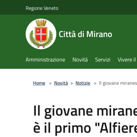
Salta al contenuto principale
Regione Veneto
Città di Mirano
Amministrazione
Novità
Servizi
Vivere 
Home
>
Novità
>
Notizie
>
Il giovane miranese
Il giovane miran
è il primo "Alfier