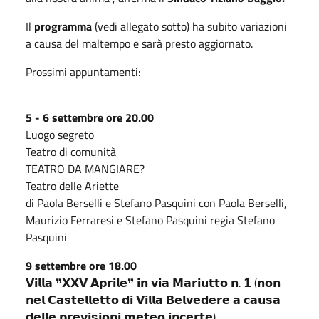
Il
programma
(vedi allegato sotto) ha subito variazioni
a causa del maltempo e sarà presto aggiornato.
Prossimi appuntamenti:
5 - 6 settembre ore 20.00
Luogo segreto
Teatro di comunità
TEATRO DA MANGIARE?
Teatro delle Ariette
di Paola Berselli e Stefano Pasquini con Paola Berselli,
Maurizio Ferraresi e Stefano Pasquini regia Stefano
Pasquini
9 settembre ore 18.00
𝗩𝗶𝗹𝗹𝗮 ❞𝗫𝗫𝗩 𝗔𝗽𝗿𝗶𝗹𝗲❞ 𝗶𝗻 𝘃𝗶𝗮 𝗠𝗮𝗿𝗶𝘂𝘁𝘁𝗼 𝗻. 𝟭 (𝗻𝗼𝗻
𝗻𝗲𝗹 𝗖𝗮𝘀𝘁𝗲𝗹𝗹𝗲𝘁𝘁𝗼 𝗱𝗶 𝗩𝗶𝗹𝗹𝗮 𝗕𝗲𝗹𝘃𝗲𝗱𝗲𝗿𝗲 𝗮 𝗰𝗮𝘂𝘀𝗮
𝗱𝗲𝗹𝗹𝗲 𝗽𝗿𝗲𝘃𝗶𝘀𝗶𝗼𝗻𝗶 𝗺𝗲𝘁𝗲𝗼 𝗶𝗻𝗰𝗲𝗿𝘁𝗲)