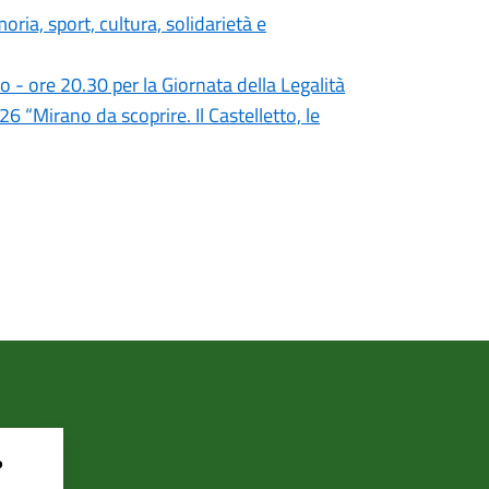
ria, sport, cultura, solidarietà e
 - ore 20.30 per la Giornata della Legalità
6 “Mirano da scoprire. Il Castelletto, le
?