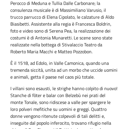
Perocco di Meduna e Tullia Dalle Carbonare; la
consulenza musicale è di Massimiliano Varusio, il
trucco parrucco di Elena Cipolato, le calzature di Aldo
Biasibetti. Assistente alla regia è Francesca Boldrin,
foto e video sono di Serena Pea, la realizzazione dei
costumi è di Antonia Munaretti. Le scene sono state
realizzate nella bottega di Stivalaccio Teatro da
Roberto Maria Macchi e Matteo Pozzobon.
È il 1518, ad Edolo, in Valle Camonica, quando una
tremenda siccità, unita ad un morbo che uccide uomini
e animali, getta il paese nel caos più totale.
I villani sono esausti, le strighe hanno colpito di nuovo!
Stanche di fòter e balar con Belzebù nei prati del
monte Tonale, sono ridiscese a valle per spargere le
loro polveri mefitiche su uomini e greggi. Quattro
donne vengono ritenute colpevoli di tali delitti e,
inseguite dal popolo inferocito, trovano rifugio nella