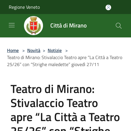
Salta al contenuto principale
Regione Veneto
Città di Mirano
Home
>
Novità
>
Notizie
>
Teatro di Mirano: Stivalaccio Teatro apre “La Città a Teatro
25/26” con “Strighe maledette” giovedì 27/11
Teatro di Mirano:
Stivalaccio Teatro
apre “La Città a Teatro
25/26” con “Strighe