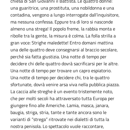
chiesa di San Giovanni il Battista. Le quattro donne:
una guaritrice, una prostituta, una nobildonna e una
contadina, vengono a lungo interrogate dall’inquisitore,
ma nessuna confessa. Eppure tra di loro si nasconde
almeno una strega! Il popolo freme, la rabbia monta e
ribolle tra la gente, la misura è colma. La folla strilla a
gran voce: Strighe maledette! Entro domani mattina
una delle quattro deve consegnarsi al braccio secolare,
perché sia fatta giustizia. Una notte di tempo per
decidere chi delle quattro dovrà sacrificarsi per le altre.
Una notte di tempo per trovare un capro espiatorio.
Una notte di tempo per decidere chi, tra le quattro
sfortunate, dovrà venire arsa viva nella pubblica piazza.
La caccia alle streghe è un evento tristemente noto,
che per molti secoli ha attraversato tutta Europa per
giungere fino alle Americhe. Lamia, masca, janara,
baugia, striga, stria, tante e tante ancora sono le
varianti di “strega” ritrovate nei dialetti di tutta la
nostra penisola. Lo spettacolo vuole raccontare,