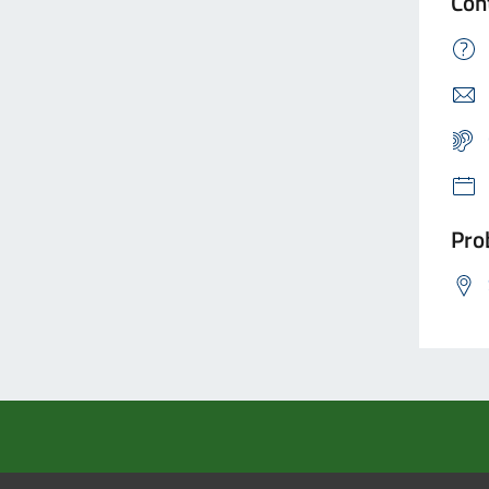
Con
Prob