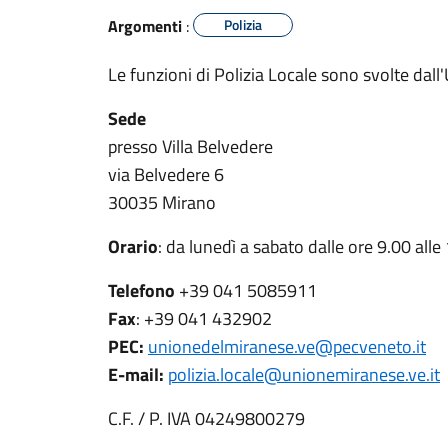
Argomenti
:
Polizia
Le funzioni di Polizia Locale sono svolte dal
Sede
presso Villa Belvedere
via Belvedere 6
30035 Mirano
Orario
: da lunedì a sabato dalle ore 9.00 alle
Telefono
+39 041 5085911
Fax
: +39 041 432902
PEC:
unionedelmiranese.ve@pecveneto.it
E-mail:
polizia.locale@unionemiranese.ve.it
C.F. / P. IVA 04249800279