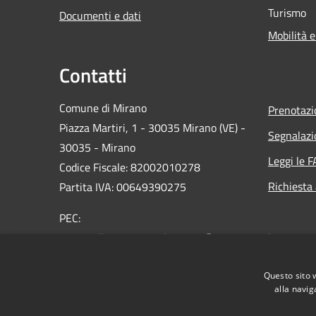
Turismo
Documenti e dati
Mobilità e
Contatti
Comune di Mirano
Prenotaz
Piazza Martiri, 1 - 30035 Mirano (VE) -
Segnalazi
30035 - Mirano
Leggi le 
Codice Fiscale: 82002010278
Richiesta
Partita IVA: 00649390275
PEC:
protocollo.comune.mirano.ve@pecveneto.it
Centralino Unico: 0039 041 5798311
Questo sito 
alla navig