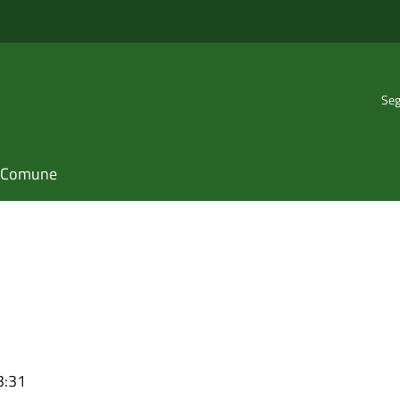
Seg
il Comune
3:31