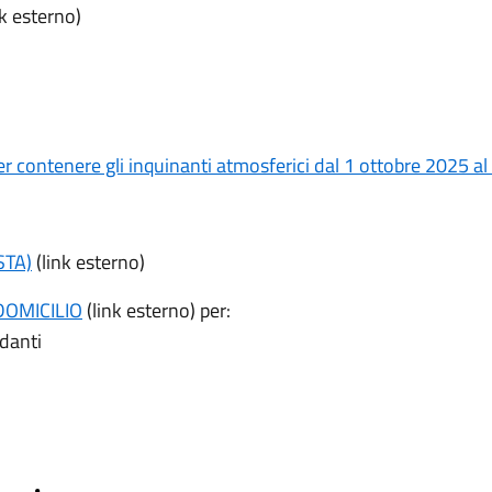
nk esterno)
 per contenere gli inquinanti atmosferici dal 1 ottobre 2025 a
STA)
(link esterno)
 DOMICILIO
(link esterno) per:
idanti