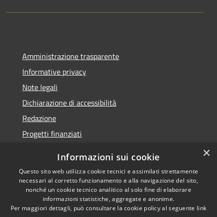
Amministrazione trasparente
Informative privacy
Note legali
Dichiarazione di accessibilità
Redazione
Progetti finanziati
×
Informazioni sui cookie
Questo sito web utilizza cookie tecnici e assimilati strettamente
necessari al corretto funzionamento e alla navigazione del sito,
RSS
Dichiarazione di
nonché un cookie tecnico analitico al solo fine di elaborare
Accessibilità
accessibilità
• Copyright ©
informazioni statistiche, aggregate e anonime.
Privacy
2021 • Comune di Mirano
Per maggiori dettagli, può consultare la cookie policy al seguente
link