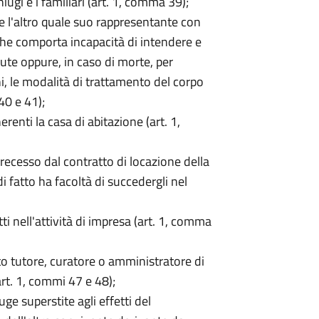
ugi e i familiari (art. 1, comma 39);
e l'altro quale suo rappresentante con
a che comporta incapacità di intendere e
alute oppure, in caso di morte, per
i, le modalità di trattamento del corpo
40 e 41);
erenti la casa di abitazione (art. 1,
 recesso dal contratto di locazione della
 fatto ha facoltà di succedergli nel
tti nell'attività di impresa (art. 1, comma
to tutore, curatore o amministratore di
rt. 1, commi 47 e 48);
uge superstite agli effetti del