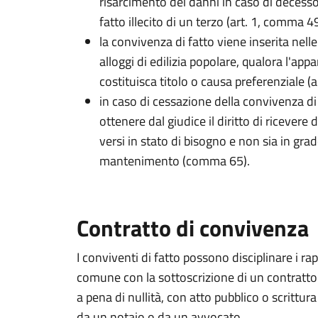
risarcimento dei danni in caso di decesso
fatto illecito di un terzo (art. 1, comma 49
la convivenza di fatto viene inserita nell
alloggi di edilizia popolare, qualora l'ap
costituisca titolo o causa preferenziale (
in caso di cessazione della convivenza di 
ottenere dal giudice il diritto di ricevere 
versi in stato di bisogno e non sia in gra
mantenimento (comma 65).
Contratto di convivenza
I conviventi di fatto possono disciplinare i rapp
comune con la sottoscrizione di un contratto 
a pena di nullità, con atto pubblico o scrittur
da un notaio o da un avvocato.