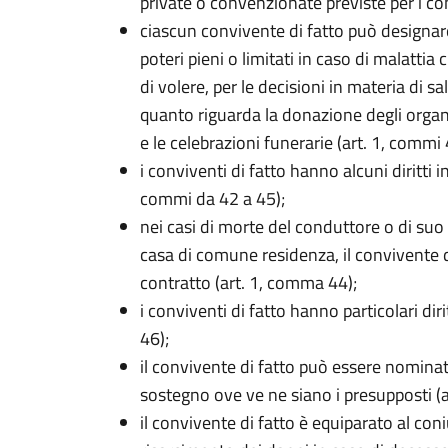
private o convenzionate previste per i coni
ciascun convivente di fatto può designar
poteri pieni o limitati in caso di malatti
di volere, per le decisioni in materia di s
quanto riguarda la donazione degli organ
e le celebrazioni funerarie (art. 1, commi 
i conviventi di fatto hanno alcuni diritti in
commi da 42 a 45);
nei casi di morte del conduttore o di suo
casa di comune residenza, il convivente di
contratto (art. 1, comma 44);
i conviventi di fatto hanno particolari diri
46);
il convivente di fatto può essere nomina
sostegno ove ve ne siano i presupposti (a
il convivente di fatto è equiparato al coni