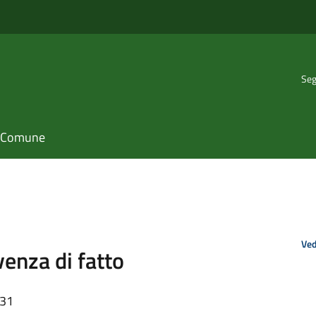
Seg
il Comune
Ved
enza di fatto
:31