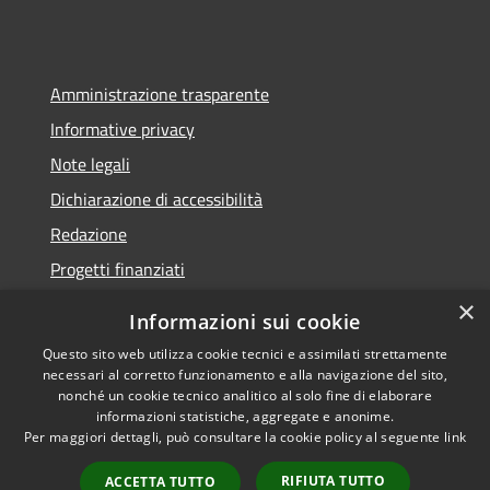
Amministrazione trasparente
Informative privacy
Note legali
Dichiarazione di accessibilità
Redazione
Progetti finanziati
×
Informazioni sui cookie
Questo sito web utilizza cookie tecnici e assimilati strettamente
necessari al corretto funzionamento e alla navigazione del sito,
RSS
Dichiarazione di
nonché un cookie tecnico analitico al solo fine di elaborare
Accessibilità
accessibilità
• Copyright ©
informazioni statistiche, aggregate e anonime.
Privacy
2021 • Comune di Mirano
Per maggiori dettagli, può consultare la cookie policy al seguente
link
Cookie
• Powered by
RIFIUTA TUTTO
Mappa del sito
Municipium
•
Accesso
ACCETTA TUTTO