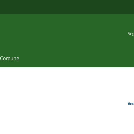
Seg
il Comune
Ved