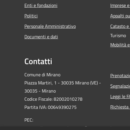
Enti e fondazioni
Imprese 
Politici
Appalti pu
Personale Amministrativo
Catasto e
Turismo
Documenti e dati
Mobilità e
Contatti
Comune di Mirano
Prenotaz
Piazza Martiri, 1 - 30035 Mirano (VE) -
Segnalazi
30035 - Mirano
Leggi le 
Codice Fiscale: 82002010278
Richiesta
Partita IVA: 00649390275
PEC:
protocollo.comune.mirano.ve@pecveneto.it