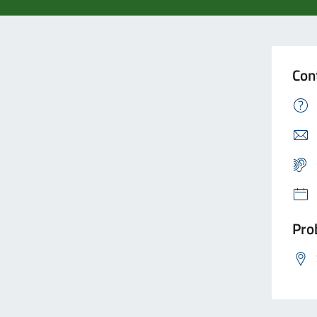
Con
Prob