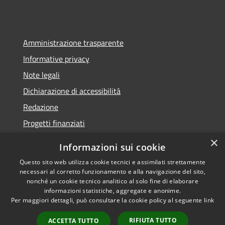
Amministrazione trasparente
Informative privacy
Note legali
Dichiarazione di accessibilità
Redazione
Progetti finanziati
×
Informazioni sui cookie
Questo sito web utilizza cookie tecnici e assimilati strettamente
necessari al corretto funzionamento e alla navigazione del sito,
RSS
Dichiarazione di
nonché un cookie tecnico analitico al solo fine di elaborare
Accessibilità
accessibilità
• Copyright ©
informazioni statistiche, aggregate e anonime.
Privacy
2021 • Comune di Mirano
Per maggiori dettagli, può consultare la cookie policy al seguente
link
Cookie
• Powered by
RIFIUTA TUTTO
Mappa del sito
Municipium
•
Accesso
ACCETTA TUTTO