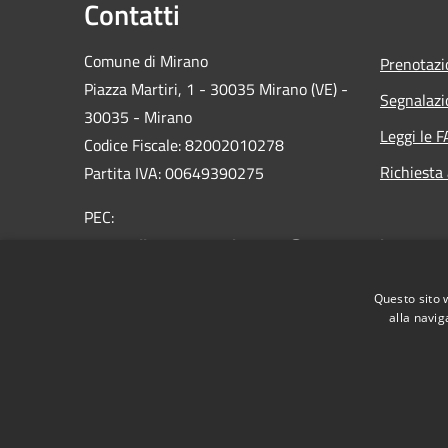
Contatti
Comune di Mirano
Prenotaz
Piazza Martiri, 1 - 30035 Mirano (VE) -
Segnalazi
30035 - Mirano
Leggi le 
Codice Fiscale: 82002010278
Richiesta
Partita IVA: 00649390275
PEC:
protocollo.comune.mirano.ve@pecveneto.it
Centralino Unico: 0039 041 5798311
Questo sito 
alla navig
RSS
Accessibilità
Privacy
Cookie
Mappa de