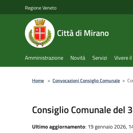
Salta al contenuto principale
Regione Veneto
Città di Mirano
Amministrazione
Novità
Servizi
Vivere 
Home
>
Convocazioni Consiglio Comunale
>
Co
Consiglio Comunale del 
Ultimo aggiornamento
: 19 gennaio 2026, 1