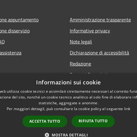
ione appuntamento
Amministrazione trasparente
one disservizio
Informative privacy
FAQ
Note legali
 assistenza
Dichiarazione di accessibilità
Redazione
Progetti finanziati
Informazioni sui cookie
web utilizza cookie tecnici e assimilati strettamente necessari al corretto fu
azione del sito, nonché un cookie tecnico analitico al solo fine di elaborare i
statistiche, aggregate e anonime.
Per maggiori dettagli, può consultare la cookie policy al seguente
link
l sito
Dichiarazione di access
RIFIUTA TUTTO
ACCETTA TUTTO
MOSTRA DETTAGLI