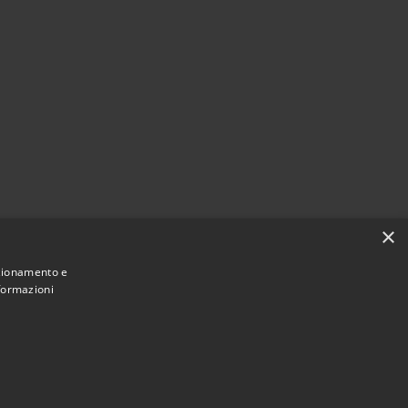
×
nzionamento e
nformazioni
• Copyright © 2021 • Comune di Mirano •
ibilità
Powered by
•
Municipium
Accesso redazione