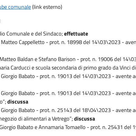
tube comunale
(link esterno)
:
lio Comunale e del Sindaco;
effettuate
e Matteo Cappelletto - prot. n. 18998 del 14\03\2023 - avent
i Matteo Baldan e Stefano Barison - prot. n. 19006 del 14\
imaria Carducci e scuola secondaria di primo grado da Vinci d
 Giorgio Babato - prot. n. 19013 del 14\03\2023 - avente ad 
e Giorgio Babato - prot. n. 19013 del 14\03\2023 - avente 
lo”;
discussa
e Giorgio Babato - prot. n. 25143 del 18\04\2023 - avente 
negozio di alimentari a Vetrego”;
discussa
i Giorgio Babato e Annamaria Tomaello - prot. n. 25431 del 