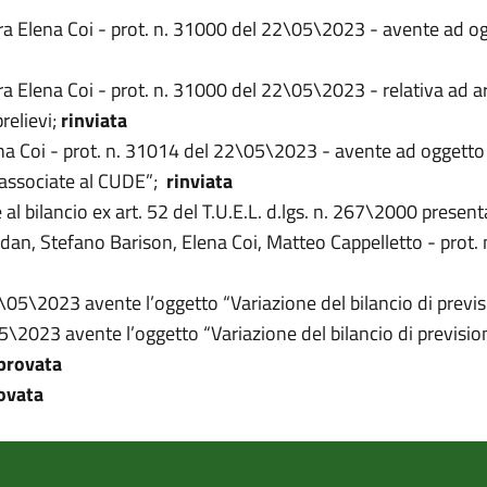
era Elena Coi - prot. n. 31000 del 22\05\2023 - avente ad og
ra Elena Coi - prot. n. 31000 del 22\05\2023 - relativa ad 
relievi;
rinviata
na Coi - prot. n. 31014 del 22\05\2023 - avente ad oggetto
 associate al CUDE”;
rinviata
l bilancio ex art. 52 del T.U.E.L. d.lgs. n. 267\2000 presenta
an, Stefano Barison, Elena Coi, Matteo Cappelletto - prot
 16\05\2023 avente l’oggetto “Variazione del bilancio di pre
\05\2023 avente l’oggetto “Variazione del bilancio di previ
provata
ovata