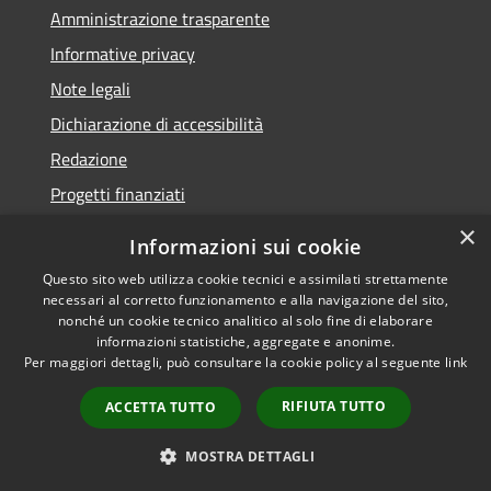
Amministrazione trasparente
Informative privacy
Note legali
Dichiarazione di accessibilità
Redazione
Progetti finanziati
×
Informazioni sui cookie
Questo sito web utilizza cookie tecnici e assimilati strettamente
necessari al corretto funzionamento e alla navigazione del sito,
RSS
Dichiarazione di
nonché un cookie tecnico analitico al solo fine di elaborare
Accessibilità
accessibilità
• Copyright ©
informazioni statistiche, aggregate e anonime.
Privacy
2021 • Comune di Mirano
Per maggiori dettagli, può consultare la cookie policy al seguente
link
Cookie
• Powered by
RIFIUTA TUTTO
Mappa del sito
Municipium
•
Accesso
ACCETTA TUTTO
redazione
MOSTRA DETTAGLI