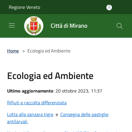
Salta al contenuto principale
Regione Veneto
Città di Mirano
Home
>
Ecologia ed Ambiente
Ecologia ed Ambiente
Ultimo aggiornamento
: 20 ottobre 2023, 11:37
Rifiuti e raccolta differenziata
Lotta alla zanzara tigre
e
Consegna delle pastiglie
antilarvali