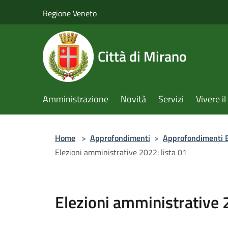
Salta al contenuto principale
Regione Veneto
Città di Mirano
Amministrazione
Novità
Servizi
Vivere 
Home
>
Approfondimenti
>
Approfondimenti E
Elezioni amministrative 2022: lista 01
Elezioni amministrative 