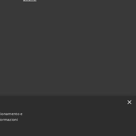
×
nzionamento e
nformazioni