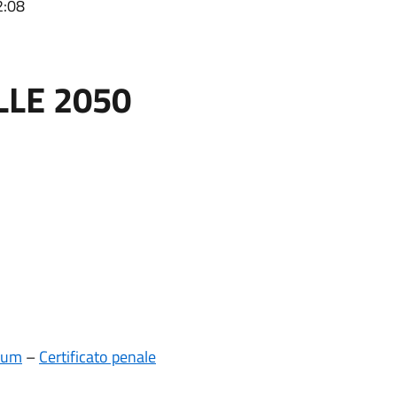
2:08
LE 2050
lum
–
Certificato penale