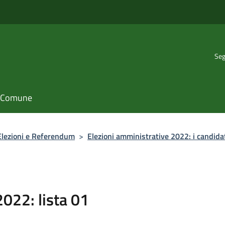
Seg
il Comune
lezioni e Referendum
>
Elezioni amministrative 2022: i candidati
2022: lista 01