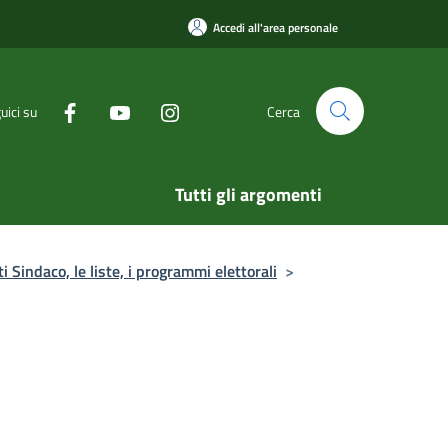
Accedi all'area personale
uici su
Cerca
Tutti gli argomenti
 Sindaco, le liste, i programmi elettorali
>