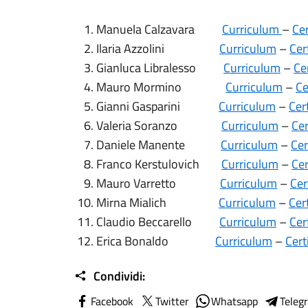
Manuela Calzavara
Curriculum
–
Cer
Ilaria Azzolini
Curriculum
–
Cer
Gianluca Libralesso
Curriculum
–
Ce
Mauro Mormino
Curriculum
–
Ce
Gianni Gasparini
Curriculum
–
Cer
Valeria Soranzo
Curriculum
–
Cer
Daniele Manente
Curriculum
–
Cer
Franco Kerstulovich
Curriculum
–
Cer
Mauro Varretto
Curriculum
–
Cer
Mirna Mialich
Curriculum
–
Cer
Claudio Beccarello
Curriculum
–
Cer
Erica Bonaldo
Curriculum
–
Cert
Condividi:
Facebook
Twitter
Whatsapp
Teleg