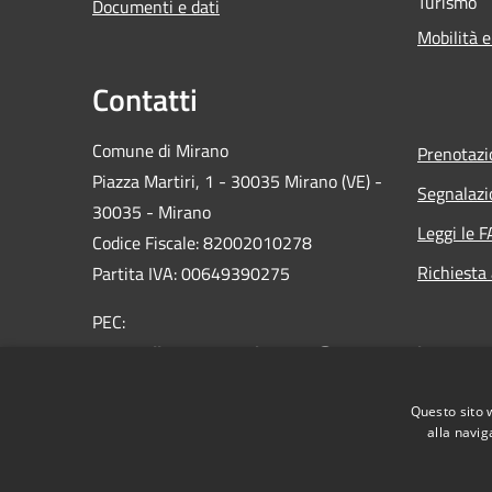
Turismo
Documenti e dati
Mobilità e
Contatti
Comune di Mirano
Prenotaz
Piazza Martiri, 1 - 30035 Mirano (VE) -
Segnalazi
30035 - Mirano
Leggi le 
Codice Fiscale: 82002010278
Richiesta
Partita IVA: 00649390275
PEC:
protocollo.comune.mirano.ve@pecveneto.it
Centralino Unico: 0039 041 5798311
Questo sito 
alla navig