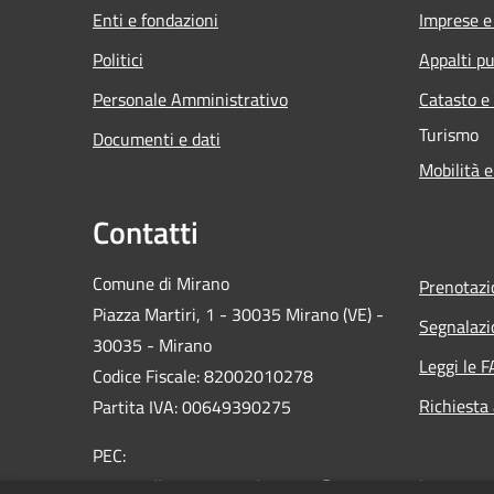
Enti e fondazioni
Imprese 
Politici
Appalti pu
Personale Amministrativo
Catasto e
Turismo
Documenti e dati
Mobilità e
Contatti
Comune di Mirano
Prenotaz
Piazza Martiri, 1 - 30035 Mirano (VE) -
Segnalazi
30035 - Mirano
Leggi le 
Codice Fiscale: 82002010278
Richiesta
Partita IVA: 00649390275
PEC:
protocollo.comune.mirano.ve@pecveneto.it