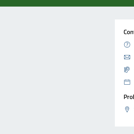
Con
Prob