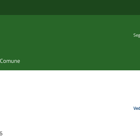
Seg
il Comune
Ved
46