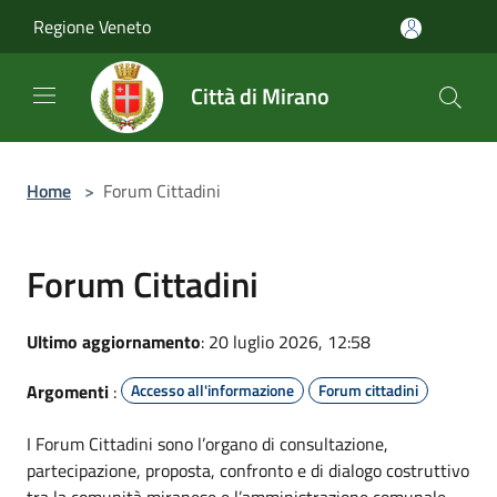
Salta al contenuto principale
Regione Veneto
Città di Mirano
Home
>
Forum Cittadini
Forum Cittadini
Ultimo aggiornamento
: 20 luglio 2026, 12:58
Argomenti
:
Accesso all'informazione
Forum cittadini
I Forum Cittadini sono l’organo di consultazione,
partecipazione, proposta, confronto e di dialogo costruttivo
tra la comunità miranese e l’amministrazione comunale,