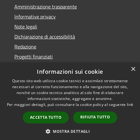
Amministrazione trasparente
Informative privacy
Note legali
Dichiarazione di accessibilità
Redazione
Progetti finanziati
×
Informazioni sui cookie
Questo sito web utilizza cookie tecnici e assimilati strettamente
necessari al corretto funzionamento e alla navigazione del sito,
RSS
Dichiarazione di
nonché un cookie tecnico analitico al solo fine di elaborare
Accessibilità
accessibilità
• Copyright ©
informazioni statistiche, aggregate e anonime.
Privacy
2021 • Comune di Mirano
Per maggiori dettagli, può consultare la cookie policy al seguente
link
Cookie
• Powered by
RIFIUTA TUTTO
Mappa del sito
Municipium
•
Accesso
ACCETTA TUTTO
redazione
MOSTRA DETTAGLI