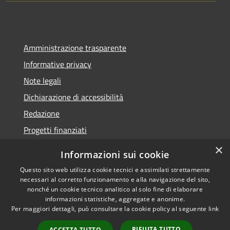
Amministrazione trasparente
Informative privacy
Note legali
Dichiarazione di accessibilità
Redazione
Progetti finanziati
×
Informazioni sui cookie
Questo sito web utilizza cookie tecnici e assimilati strettamente
necessari al corretto funzionamento e alla navigazione del sito,
RSS
Dichiarazione di
nonché un cookie tecnico analitico al solo fine di elaborare
Accessibilità
accessibilità
• Copyright ©
informazioni statistiche, aggregate e anonime.
Privacy
2021 • Comune di Mirano
Per maggiori dettagli, può consultare la cookie policy al seguente
link
Cookie
• Powered by
RIFIUTA TUTTO
ACCETTA TUTTO