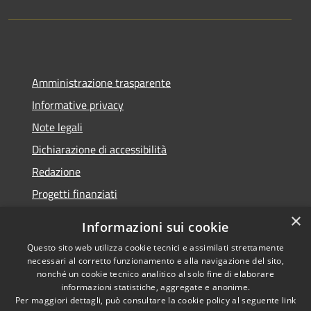
Amministrazione trasparente
Informative privacy
Note legali
Dichiarazione di accessibilità
Redazione
Progetti finanziati
×
Informazioni sui cookie
Questo sito web utilizza cookie tecnici e assimilati strettamente
necessari al corretto funzionamento e alla navigazione del sito,
RSS
Dichiarazione di
nonché un cookie tecnico analitico al solo fine di elaborare
Accessibilità
accessibilità
• Copyright ©
informazioni statistiche, aggregate e anonime.
Privacy
2021 • Comune di Mirano
Per maggiori dettagli, può consultare la cookie policy al seguente
link