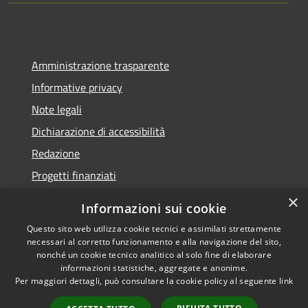
Amministrazione trasparente
Informative privacy
Note legali
Dichiarazione di accessibilità
Redazione
Progetti finanziati
×
Informazioni sui cookie
Questo sito web utilizza cookie tecnici e assimilati strettamente
necessari al corretto funzionamento e alla navigazione del sito,
RSS
Dichiarazione di
nonché un cookie tecnico analitico al solo fine di elaborare
Accessibilità
accessibilità
• Copyright ©
informazioni statistiche, aggregate e anonime.
Privacy
2021 • Comune di Mirano
Per maggiori dettagli, può consultare la cookie policy al seguente
link
Cookie
• Powered by