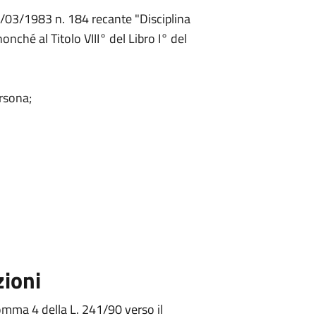
/03/1983 n. 184 recante "Disciplina
nché al Titolo VIII° del Libro I° del
ersona;
zioni
comma 4 della L. 241/90 verso il