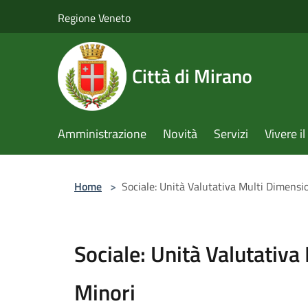
Salta al contenuto principale
Regione Veneto
Città di Mirano
Amministrazione
Novità
Servizi
Vivere 
Home
>
Sociale: Unità Valutativa Multi Dimensi
Sociale: Unità Valutativ
Minori