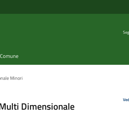
Seg
il Comune
onale Minori
Ved
a Multi Dimensionale