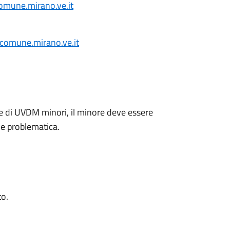
comune.mirano.ve.it
@comune.mirano.ve.it
one di UVDM minori, il minore deve essere
ne problematica.
to.