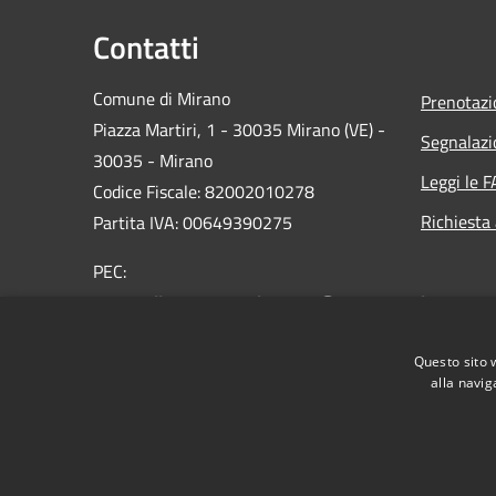
Contatti
Comune di Mirano
Prenotaz
Piazza Martiri, 1 - 30035 Mirano (VE) -
Segnalazi
30035 - Mirano
Leggi le 
Codice Fiscale: 82002010278
Richiesta
Partita IVA: 00649390275
PEC:
protocollo.comune.mirano.ve@pecveneto.it
Centralino Unico: 0039 041 5798311
Questo sito 
alla navig
RSS
Accessibilità
Privacy
Cookie
Mappa de