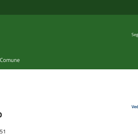
Seg
il Comune
Ved
o
:51