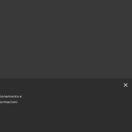
×
nzionamento e
nformazioni
• Copyright © 2021 • Comune di Mirano •
ibilità