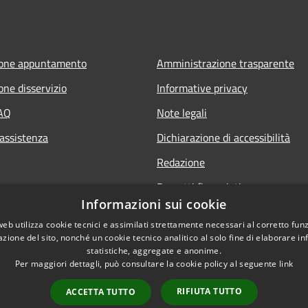
ione appuntamento
Amministrazione trasparente
one disservizio
Informative privacy
FAQ
Note legali
 assistenza
Dichiarazione di accessibilità
Redazione
Progetti finanziati
Informazioni sui cookie
web utilizza cookie tecnici e assimilati strettamente necessari al corretto fu
azione del sito, nonché un cookie tecnico analitico al solo fine di elaborare i
statistiche, aggregate e anonime.
Per maggiori dettagli, può consultare la cookie policy al seguente
link
l sito
Dichiarazione di access
RIFIUTA TUTTO
ACCETTA TUTTO