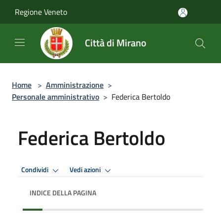
Salta al contenuto principale
Regione Veneto
Città di Mirano
Home
>
Amministrazione
>
Personale amministrativo
>
Federica Bertoldo
Federica Bertoldo
Condividi
Vedi azioni
INDICE DELLA PAGINA