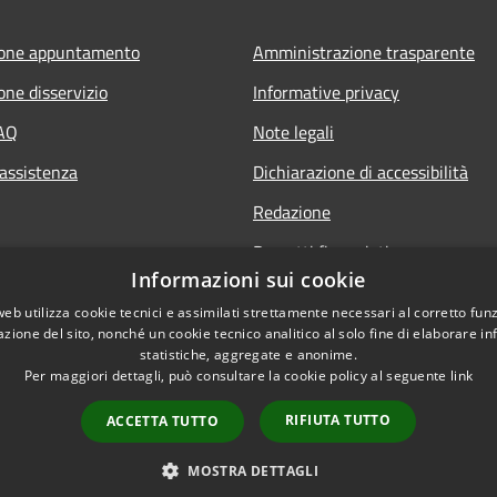
ione appuntamento
Amministrazione trasparente
one disservizio
Informative privacy
FAQ
Note legali
 assistenza
Dichiarazione di accessibilità
Redazione
Progetti finanziati
Informazioni sui cookie
web utilizza cookie tecnici e assimilati strettamente necessari al corretto fu
azione del sito, nonché un cookie tecnico analitico al solo fine di elaborare i
statistiche, aggregate e anonime.
Per maggiori dettagli, può consultare la cookie policy al seguente
link
l sito
Dichiarazione di access
RIFIUTA TUTTO
ACCETTA TUTTO
MOSTRA DETTAGLI