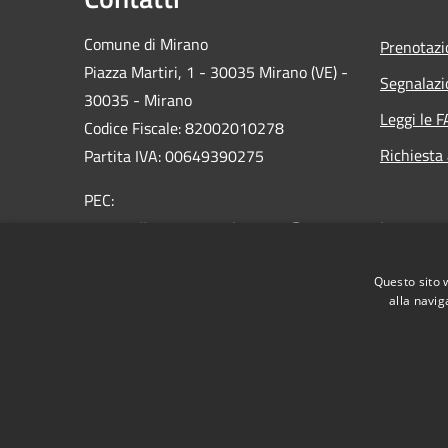
Comune di Mirano
Prenotaz
Piazza Martiri, 1 - 30035 Mirano (VE) -
Segnalazi
30035 - Mirano
Leggi le 
Codice Fiscale: 82002010278
Richiesta
Partita IVA: 00649390275
PEC:
protocollo.comune.mirano.ve@pecveneto.it
Centralino Unico: 0039 041 5798311
Questo sito 
alla navig
RSS
Accessibilità
Privacy
Cookie
Mappa de