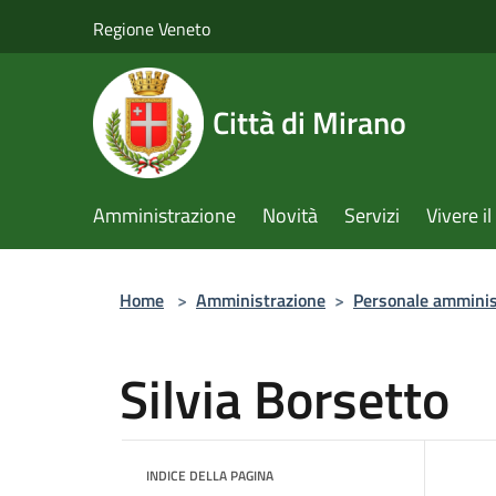
Salta al contenuto principale
Regione Veneto
Città di Mirano
Amministrazione
Novità
Servizi
Vivere 
Home
>
Amministrazione
>
Personale amminis
Silvia Borsetto
INDICE DELLA PAGINA