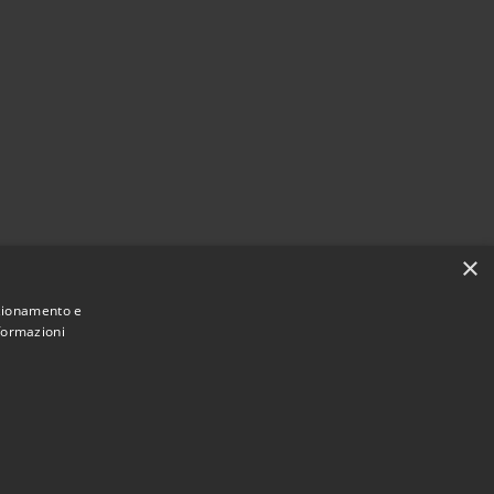
×
nzionamento e
nformazioni
• Copyright © 2021 • Comune di Mirano •
ibilità
Powered by
•
Municipium
Accesso redazione