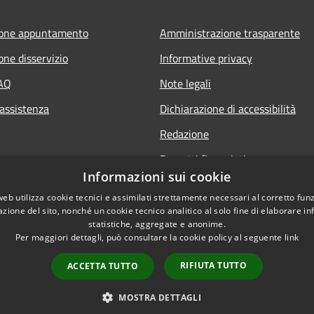
ione appuntamento
Amministrazione trasparente
one disservizio
Informative privacy
FAQ
Note legali
 assistenza
Dichiarazione di accessibilità
Redazione
Progetti finanziati
Informazioni sui cookie
web utilizza cookie tecnici e assimilati strettamente necessari al corretto fu
azione del sito, nonché un cookie tecnico analitico al solo fine di elaborare i
statistiche, aggregate e anonime.
Per maggiori dettagli, può consultare la cookie policy al seguente
link
l sito
Dichiarazione di access
RIFIUTA TUTTO
ACCETTA TUTTO
MOSTRA DETTAGLI