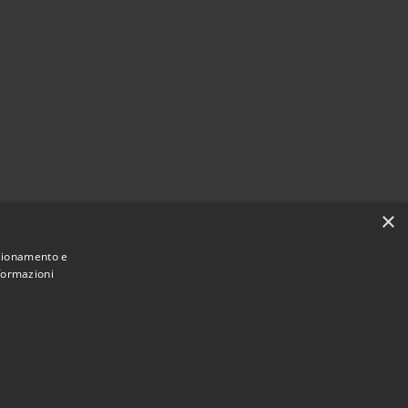
×
nzionamento e
nformazioni
• Copyright © 2021 • Comune di Mirano •
ibilità
Powered by
•
Municipium
Accesso redazione