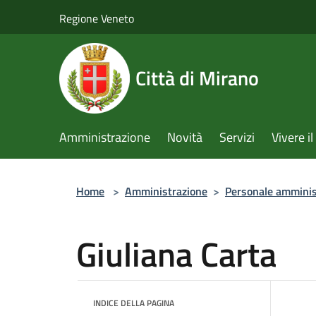
Salta al contenuto principale
Regione Veneto
Città di Mirano
Amministrazione
Novità
Servizi
Vivere 
Home
>
Amministrazione
>
Personale amminis
Giuliana Carta
INDICE DELLA PAGINA