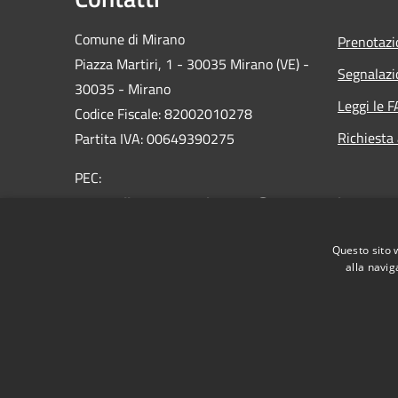
Comune di Mirano
Prenotaz
Piazza Martiri, 1 - 30035 Mirano (VE) -
Segnalazi
30035 - Mirano
Leggi le 
Codice Fiscale: 82002010278
Richiesta
Partita IVA: 00649390275
PEC:
protocollo.comune.mirano.ve@pecveneto.it
Centralino Unico: 0039 041 5798311
Questo sito 
alla navig
RSS
Accessibilità
Privacy
Cookie
Mappa de