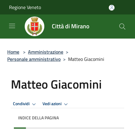
Salta al contenuto principale
Regione Veneto
Città di Mirano
Home
>
Amministrazione
>
Personale amministrativo
>
Matteo Giacomini
Matteo Giacomini
Condividi
Vedi azioni
INDICE DELLA PAGINA