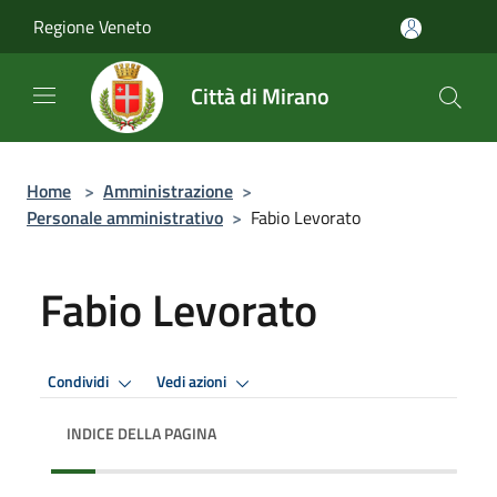
Salta al contenuto principale
Regione Veneto
Città di Mirano
Home
>
Amministrazione
>
Personale amministrativo
>
Fabio Levorato
Fabio Levorato
Condividi
Vedi azioni
INDICE DELLA PAGINA