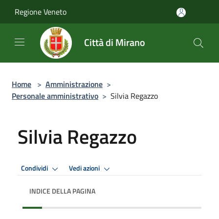
Salta al contenuto principale
Regione Veneto
Città di Mirano
Home
>
Amministrazione
>
Personale amministrativo
>
Silvia Regazzo
Silvia Regazzo
Condividi
Vedi azioni
INDICE DELLA PAGINA