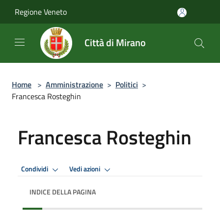
Salta al contenuto principale
Regione Veneto
Città di Mirano
Home
>
Amministrazione
>
Politici
>
Francesca Rosteghin
Francesca Rosteghin
Condividi
Vedi azioni
INDICE DELLA PAGINA