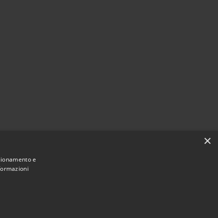
×
nzionamento e
nformazioni
• Copyright © 2021 • Comune di Mirano •
ibilità