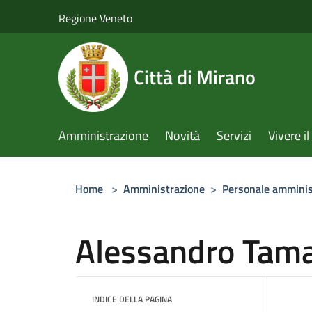
Salta al contenuto principale
Regione Veneto
Città di Mirano
Amministrazione
Novità
Servizi
Vivere 
Home
>
Amministrazione
>
Personale amminis
Alessandro Tama
INDICE DELLA PAGINA