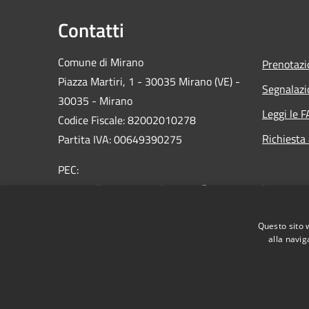
Contatti
Comune di Mirano
Prenotaz
Piazza Martiri, 1 - 30035 Mirano (VE) -
Segnalazi
30035 - Mirano
Leggi le 
Codice Fiscale: 82002010278
Richiesta
Partita IVA: 00649390275
PEC:
protocollo.comune.mirano.ve@pecveneto.it
Centralino Unico: 0039 041 5798311
Questo sito 
alla navig
RSS
Accessibilità
Privacy
Cookie
Mappa de