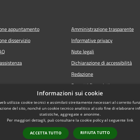
ione appuntamento
Amministrazione trasparente
one disservizio
Informative privacy
FAQ
Note legali
 assistenza
Dichiarazione di accessibilità
Redazione
Progetti finanziati
Informazioni sui cookie
web utilizza cookie tecnici e assimilati strettamente necessari al corretto fu
azione del sito, nonché un cookie tecnico analitico al solo fine di elaborare i
statistiche, aggregate e anonime.
Per maggiori dettagli, può consultare la cookie policy al seguente
link
l sito
Dichiarazione di access
RIFIUTA TUTTO
ACCETTA TUTTO