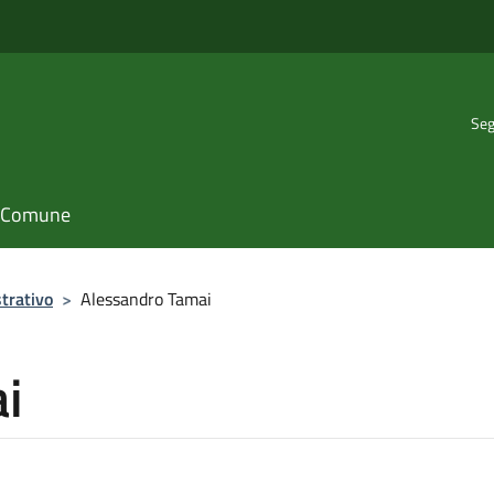
Seg
il Comune
trativo
>
Alessandro Tamai
i