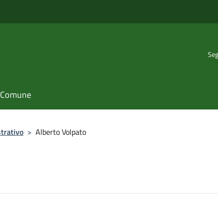
Seg
il Comune
trativo
>
Alberto Volpato