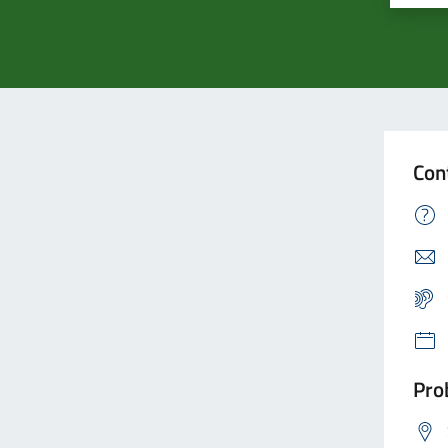
Con
Prob