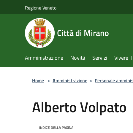
Salta al contenuto principale
Regione Veneto
Città di Mirano
Amministrazione
Novità
Servizi
Vivere 
Home
>
Amministrazione
>
Personale amminis
Alberto Volpato
INDICE DELLA PAGINA