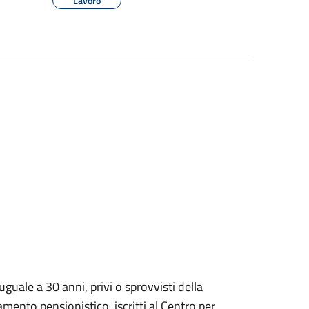
Lavoro
guale a 30 anni, privi o sprovvisti della
amento pensionistico, iscritti al Centro per