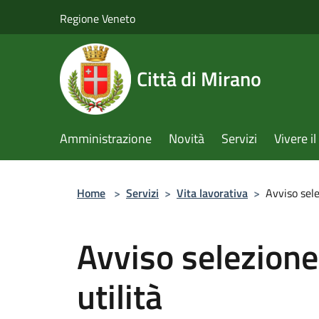
Salta al contenuto principale
Regione Veneto
Città di Mirano
Amministrazione
Novità
Servizi
Vivere 
Home
>
Servizi
>
Vita lavorativa
>
Avviso sele
Avviso selezione
utilità