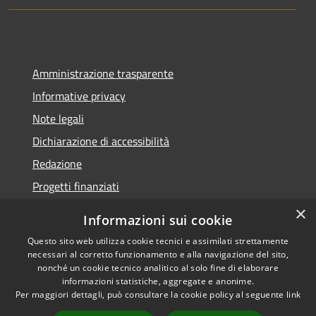
Amministrazione trasparente
Informative privacy
Note legali
Dichiarazione di accessibilità
Redazione
Progetti finanziati
×
Informazioni sui cookie
Questo sito web utilizza cookie tecnici e assimilati strettamente
necessari al corretto funzionamento e alla navigazione del sito,
RSS
Dichiarazione di
nonché un cookie tecnico analitico al solo fine di elaborare
Accessibilità
accessibilità
• Copyright ©
informazioni statistiche, aggregate e anonime.
Privacy
2021 • Comune di Mirano
Per maggiori dettagli, può consultare la cookie policy al seguente
link
Cookie
• Powered by