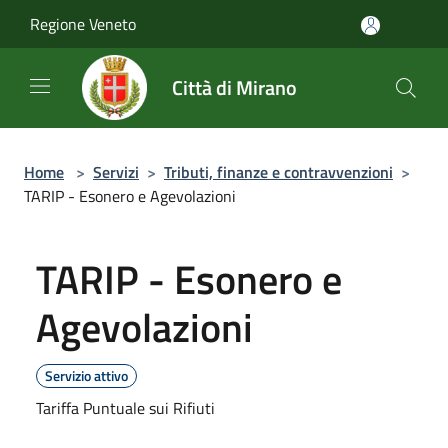
Salta al contenuto principale
Regione Veneto
Città di Mirano
Home
>
Servizi
>
Tributi, finanze e contravvenzioni
>
TARIP - Esonero e Agevolazioni
TARIP - Esonero e
Agevolazioni
Servizio attivo
Tariffa Puntuale sui Rifiuti