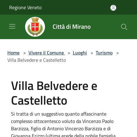
Salta al contenuto principale
Regione Veneto
Città di Mirano
Home
>
Vivere il Comune
>
Luoghi
>
Turismo
>
Villa Belvedere e Castelletto
Villa Belvedere e
Castelletto
Si tratta di un suggestivo quanto affascinante
complesso ottocentesco voluto da Vincenzo Paolo
Barzizza, figlio di Antonio Vincenzo Barzizza e di
Giovanna Erizzo (ultima erede della nobile famiglia