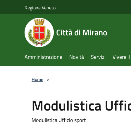
Salta al contenuto principale
Regione Veneto
Città di Mirano
Amministrazione
Novità
Servizi
Vivere 
Home
>
Modulistica Uffi
Modulistica Ufficio sport