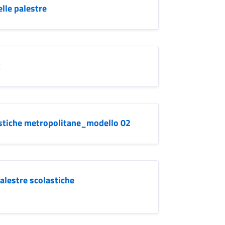
lle palestre
t
astiche metropolitane_modello 02
alestre scolastiche