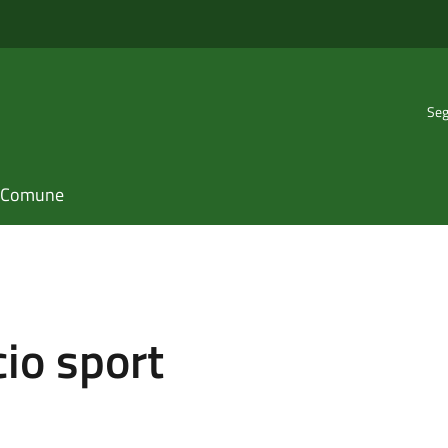
Seg
il Comune
cio sport