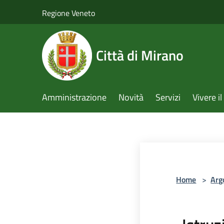
Salta al contenuto principale
Regione Veneto
Città di Mirano
Amministrazione
Novità
Servizi
Vivere 
Home
>
Arg