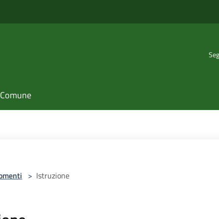
Seg
il Comune
omenti
>
Istruzione