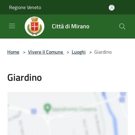
Salta al contenuto principale
Regione Veneto
Città di Mirano
Home
>
Vivere il Comune
>
Luoghi
>
Giardino
Giardino