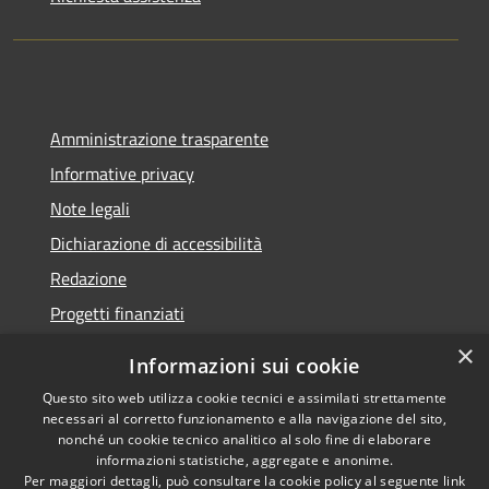
Amministrazione trasparente
Informative privacy
Note legali
Dichiarazione di accessibilità
Redazione
Progetti finanziati
×
Informazioni sui cookie
Questo sito web utilizza cookie tecnici e assimilati strettamente
necessari al corretto funzionamento e alla navigazione del sito,
RSS
Dichiarazione di
nonché un cookie tecnico analitico al solo fine di elaborare
Accessibilità
accessibilità
• Copyright ©
informazioni statistiche, aggregate e anonime.
Privacy
2021 • Comune di Mirano
Per maggiori dettagli, può consultare la cookie policy al seguente
link